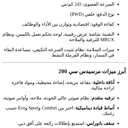
السرعة القصوى: 245 كم/س
نوع الدفع: خلفي (RWD)
كفاءة الوقود: اقتصادية وتوازن بين الأداء والوظائف
التقنية: شاشة عرض رقمية، لوحة تحكم تعمل باللمس، ونظام
MBUX للترفيه والملاحة
ميزات السلامة: نظام تثبيت السرعة التكيفي، مساعدة البقاء
في المسار، ونظام الفرملة النشط
أبرز ميزات مرسيدس سي 200
أناقة داخلية
: مقاعد مريحة، إضاءة محيطية، ومواد فاخرة
لراحة مثالية.
ترفيه متقدم
: نظام صوتي عالي الجودة، ملاحة، وأوامر صوتية.
أنماط قيادة ديناميكية
: اختر بين Comfort وSport وEco حسب
رغبتك.
سقف بانورامي
: استمتع بإطلالات رائعة على أفق دبي.