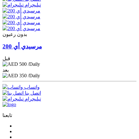
تيليجرام
بدون رعبون
مرسيدي أي 200
قبل
500
/Daily
بعد
350
/Daily
واتساب
اتصل بنا
تيليجرام
تابعنا