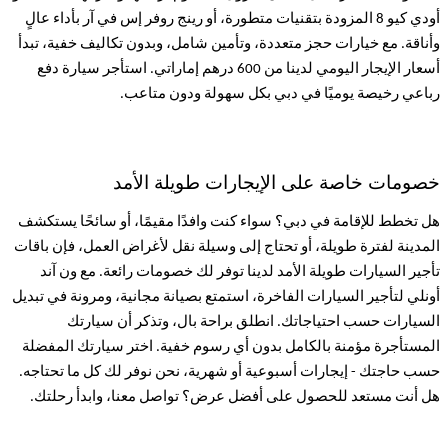
أودي
كيو 8
المزودة بتقنيات متطورة، أو رينج روفر
إس في آر
بأداء عالٍ
وأناقة. مع خيارات حجز متعددة، وتأمين شامل، وبدون تكاليف خفية، تبدأ
أسعار الإيجار اليومي لدينا من 600 درهم إماراتي. استأجر سيارة دفع
رباعي رخيصة يوميًا في دبي بكل سهولة ودون متاعب
.
خصومات خاصة على الإيجارات طويلة الأمد
هل تخطط للإقامة في دبي؟ سواء كنت وافدًا مقيمًا، أو سائحًا يستكشف
المدينة لفترة طويلة، أو تحتاج إلى وسيلة نقل لأغراض العمل، فإن باقات
تأجير السيارات طويلة الأمد لدينا توفر لك خصومات رائعة. مع ون آند
أونلي لتأجير السيارات الفاخرة، استمتع بصيانة مجانية، ومرونة في تبديل
السيارات حسب احتياجاتك. انطلق براحة بال، وتذكر أن سيارتك
المستأجرة مؤمنة بالكامل بدون أي رسوم خفية. اختر سيارتك المفضلة
حسب حاجتك - إيجارات أسبوعية أو شهرية، نحن نوفر لك كل ما تحتاجه.
هل أنت مستعد للحصول على أفضل عرض؟ تواصل معنا، وابدأ رحلتك
.