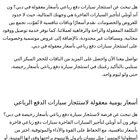
هل تبحث عن استئجار سيارات دفع رباعي بأسعار معقولة في دبي؟ ون
آند أونلي لتأجير السيارات الفاخرة هي وجهتك المثالية، حيث لا حدود
للعروض والخصومات. نقدم أسعارًا وباقات تنافسية لا تُفوّت، تجمع بين
التكلفة المعقولة والراحة والرفاهية لعملائنا. كما نوفر خدمة توصيل ووقود
مجانية، ومسافات غير محدودة، بالإضافة إلى عروض موسمية وخصومات
على استئجار سيارات دفع رباعي بأسعار معقولة في دبي
.
تواصل معنا الآن واحصل على المزيد من الباقات للحجز المبكر التي
ستلبي بالتأكيد رغبتك في استئجار سيارة دفع رباعي بأسعار رخيصة،
حتى ولو ليوم واحد
.
أسعار يومية معقولة لاستئجار سيارات الدفع الرباعي
هل تبحث عن فرصة لاستئجار سيارة دفع رباعي بأسعار رخيصة في دبي؟
توفر ون آند أونلي لتأجير السيارات الفاخرة سيارات دفع رباعي فاخرة
بأسعار تنافسية، مع الحفاظ على القوة والأداء والموثوقية. اختر من
أسطولنا المتميز؛ مثل نيسان باترول بلاتينيوم براحتها وقدراتها المتينة، أو