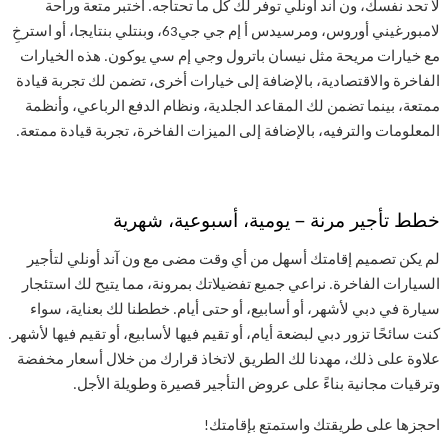
لا تحد نفسك، ون آند أونلي توفر لك كل ما تحتاجه. اختبر متعة وراحة
لامبورغيني أوروس، ومرسيدس
أ إم جي جي63، وبنتلي بنتايجا، أو استرخِ
مع خيارات مريحة مثل نيسان باترول وجي إم سي يوكون. هذه الخيارات
الفاخرة والاقتصادية، بالإضافة إلى خيارات أخرى، تضمن لك تجربة قيادة
ممتعة، بينما تضمن لك المقاعد الجلدية، ونظام الدفع الرباعي، وأنظمة
المعلومات والترفيه، بالإضافة إلى الميزات الفاخرة، تجربة قيادة ممتعة
.
خطط تأجير مرنة – يومية، أسبوعية، شهرية
لم يكن تصميم إقامتك أسهل من أي وقت مضى مع ون آند أونلي لتأجير
السيارات الفاخرة. نراعي جميع تفضيلاتك بمرونة، مما يتيح لك استئجار
سيارة في دبي لأشهر، أو أسابيع، أو حتى أيام. خططنا لك بعناية، سواء
كنت سائحًا تزور دبي لبضعة أيام، أو تقيم فيها لأسابيع، أو تقيم فيها لأشهر.
علاوة على ذلك، مهدنا لك الطريق لاتخاذ قرارك من خلال أسعار مخفضة
وترقيات مجانية بناءً على عروض التأجير قصيرة وطويلة الأجل
.
احجزها على طريقتك واستمتع بإقامتك
!