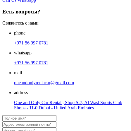
Call Us
Whatsapp
Есть вопросы?
Свяжитесь с нами
phone
+971 56 997 0781
whatsapp
+971 56 997 0781
mail
oneandonlyrentacar@gmail.com
address
One and Only Car Rental , Shop S-7, Al Wasl Sports Club
Shops - 11-0 Dubai - United Arab Emirates