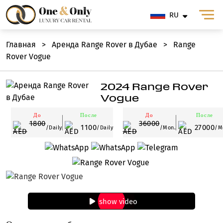
RU
Главная
>
Аренда Range Rover в Дубае
>
Range
Rover Vogue
2024 Range Rover
Vogue
До
После
До
После
1800
36000
1100
27000
/Daily
/Daily
/Mon.
/M
show video