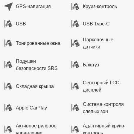
GPS-навигация
Круиз-контроль
USB
USB Type-C
Парковочные
Тонированные окна
датчики
Подушки
Блютуз
безопасности SRS
Сенсорный LCD-
Складная крыша
дисплей
Система контроля
Apple CarPlay
слепых зон
Активное рулевое
Адаптивный круиз-
управление
контроль