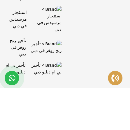
استئجار
مرسيدس
في دبي
تأجير رنج
روفر في
دبي
تأجير بي ام
دبليو دبي
الدعم
+971 56 997 0781
+971 56 997 0781
oneandonlyrentacar@gmail.com