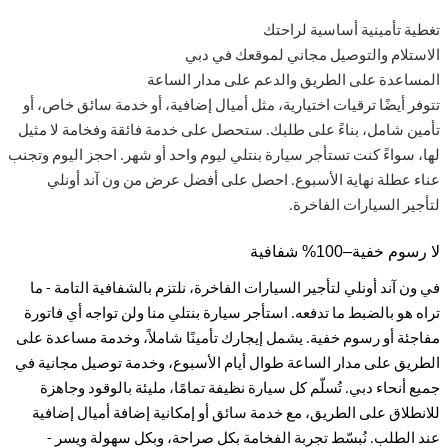
تغطية تأمينية أساسية لراحتك
الاستلام والتوصيل مجاني لموقعك في دبي
المساعدة على الطريق والدعم على مدار الساعة
تتوفر أيضًا ترقيات اختيارية، مثل أميال إضافية، أو خدمة سائق خاص، أو
تأمين شامل، بناءً على طلبك. ستحصل على خدمة فائقة وفخامة لا مثيل
لها، سواءً كنت تستأجر سيارة بنتلي ليوم واحد أو شهر. احجز اليوم وتجنب
عناء عطلة نهاية الأسبوع. احصل على أفضل عرض من ون آند أونلي
لتأجير السيارات الفاخرة
.
لا رسوم خفية–100% شفافية
في ون آند أونلي لتأجير السيارات الفاخرة، نلتزم بالشفافية التامة - ما
تراه هو بالضبط ما تدفعه. استأجر سيارة بنتلي منا ولن تواجه أي فاتورة
مفاجئة أو رسوم خفية. يشمل إيجارك تأمينًا شاملاً، وخدمة مساعدة على
الطريق على مدار الساعة طوال أيام الأسبوع، وخدمة توصيل مجانية في
جميع أنحاء دبي. تُسلّم كل سيارة نظيفة تمامًا، مليئة بالوقود
وجاهزة
للانطلاق على الطريق، مع خدمة سائق أو إمكانية إضافة أميال إضافية
عند الطلب. نُبسّط تجربة الفخامة بكل صراحة، وبكل سهولة ويسر -