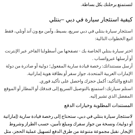
لتستمتع برحلتك بكل بساطة
.
كيفية استئجار سيارة في دبي –بنتلي
استئجار
سيارة بنتلي في دبي سريع، بسيط، وآمن مع ون آند أونلي، فقط
اتبع الخطوات التالية
:
اختر سيارة بنتلي الخاصة بك - تصفحها من أسطولنا الفاخر عبر الإنترنت
أو أرسلها عبر
واتساب
.
أرسل مستنداتك: رخصة قيادة سارية المفعول؛ دولية أو صادرة من دولة
الإمارات العربية المتحدة، جواز سفر أو بطاقة هوية إماراتية
.
الدفع والتأكيد: أكمل حجزك واحصل على تأكيد فوري
.
استلم سيارتك: استمتع بالتوصيل السريع إلى فندقك أو المطار أو الموقع
المفضل الذي تشير إليه
.
المستندات المطلوبة وخيارات الدفع
لاستئجار سيارة بنتلي في دبي، ستحتاج إلى رخصة قيادة سارية
(
إماراتية
أو دولية
)،
ونسخة من جواز سفرك
ومبلغ
تأمين، حسب الطراز وشروط
الإيجار. نقبل مجموعة متنوعة من طرق الدفع لتسهيل عملية الحجز، مثل