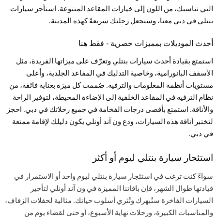
التي تناسبك، من اللون إلى خيارات المقاعد المتنوعة. استأجر سيارات
بنتلي في دبي معنا، وسنجعل رحلتك سريعةً كهذه المدينة
.
أحدث الموديلات بمميزات حصرية - فقط هنا
استمتع بقيادة أحدث سيارات بنتلي وتعرّف على ميزاتها الفريدة، مثل
الأسقف البانورامية، وخاصية التدليك في المقاعد الجلدية، وأعلى
مستويات أنظمة المعلومات والترفيه. صُممت كل ميزة بعناية فائقة، من
نظام الترفيه في المقاعد الخلفية إلى الإضاءة المحيطة، لتوفير الراحة
والأناقة. استمتع بأقصى درجات الفخامة في جميع رحلاتك في دبي. احجز
لتختبر أناقة هذه السيارات، ودع ون آند أونلي يكون دليلك لإقامة ممتعة
في دبي
.
استئجار سيارة بنتلي ليوم أو أكثر
سواءً كنت ترغب في استئجار سيارة بنتلي ليوم واحد أو الاستمرار في
قيادتها طوال الشهر، فإن باقاتنا المميزة في ون آند أونلي لتأجير
السيارات الفاخرة ستُبهرك وتُثري أسلوب حياتك. مثالية لحفلات الزفاف،
والمناسبات الكبيرة، ورحلات نهاية الأسبوع، أو حتى لقضاء يوم من