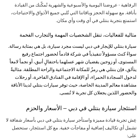
الرفاهية - عروضنا اليومية والأسبوعية والشهرية تُمكّنك من القيادة
بأناقة. مع سهولة الحجز وباقاتنا التي تُلبي جميع الأذواق والاحتياجات،
استمتع بتجربة بنتلي في أي وقت وأي مكان
.
مثالية للفعاليات، تنقل الشخصيات المهمة والتجارب الفخمة
سيارة بنتلي للإيجار في دبي ليست مجرد سيارة، بل هي بمثابة رسالة.
سواءً كنتَ مسؤولاً تنفيذياً في شركة قادماً لحضور اجتماع رفيع
المستوى، أو زوجين يقضيان شهر عسلهما باحتفالٍ أنيق، أو نجماً لامعاً
يتألق، فإن بنتلي هي رمزٌ للمكانة الاجتماعية والراحة المطلقة. مثاليةٌ
لدخول السجادة الحمراء، أو الإقامة في الفنادق الفاخرة، أو رحلات
مشاهدة معالم المدينة الخاصة، حيث توفر سيارات بنتلي لدينا الأناقة
والحضور اللذين يجعلان كل تجربة لا تُنسى
.
استئجار سيارة بنتلي في دبي – الأسعار والحزم
عِش تجربة قيادة مميزة واستأجر سيارة بنتلي في دبي بأسعار شفافة لا
تشمل أي تكاليف إضافية أو مفاجآت خفية
.
مع كل استئجار، ستحصل
على
: