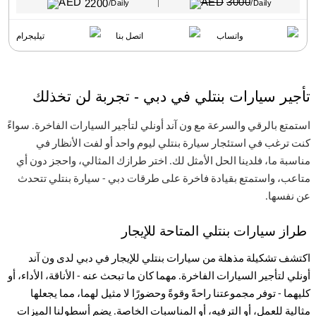
3000
2200
/Daily
/Daily
واتساب
اتصل بنا
تيليجرام
تأجير سيارات بنتلي في دبي - تجربة لن تخذلك
استمتع بالرقي والسرعة مع ون آند أونلي لتأجير السيارات الفاخرة. سواءً
كنت ترغب في استئجار سيارة بنتلي ليوم واحد أو لفت الأنظار في
مناسبة ما، فلدينا الحل الأمثل لك. اختر طرازك المثالي، واحجز دون أي
متاعب، واستمتع بقيادة فاخرة على طرقات دبي - سيارة بنتلي تتحدث
عن نفسها
.
طراز سيارات بنتلي المتاحة للإيجار
اكتشف تشكيلة مذهلة من سيارات بنتلي للإيجار في دبي لدى ون آند
أونلي لتأجير السيارات الفاخرة. مهما كان ما تبحث عنه - الأناقة، الأداء، أو
كليهما - توفر مجموعتنا راحةً وقوةً وحضورًا لا مثيل لهما، مما يجعلها
مثالية للعمل، أو الترفيه، أو المناسبات الخاصة. يضم أسطولنا الميزات