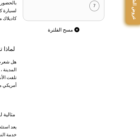
عروض الشهر
بالحضور و
7
لسيارة كب
كاديلاك 
مسح الفلترة
لماذا ت
هل شعرت ي
المدينة ،
تلفت الأن
أمريكي مذ
مثالية ل
يعد استئج
خدمة الن