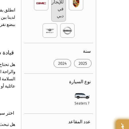
انطلق بقو
لدينا بين
ببضع نقر
سنة
قيادة س
2024
2025
هل تحتاج 
السلامة 
نوع السيارة
عائلية أو
7 Seaters
اختر سيا
عدد المقاعد
هل تبحث ع