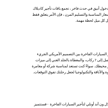
 دخول أنيق في حدث فاخر ، تجمع باقات تأجير كاديلاك
أسعار المناسبة والتسليم المرن ، فإن الأمر يتعلق فقط
ل كل ميل لحظة مهمة.
 السيارات الفاخرة بين التصميم الأمريكي الجريء
والراحة القصوى. بدءا من التصميمات الداخلية الفسيحة، التي يمكن أن تستوعب ما يصل إلى 7 ركاب، والمغطاة بالجلد الغني إلى ميزات
ر محيطك. سواءً كنت تستعد لمناسبة شركة أو مغامرة
قوة والأناقة والتكنولوجيا لجعل رحلتك تفوق التوقعات.
ون آند أونلي لتأجير السيارات الفاخرة - فستتميز