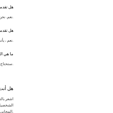
هل تقدم
نعم. نحن نقدم خدمة التوصيل في نفس اليوم إلى جميع مباني المطار والمنازل والفنادق، أو يمكنك استلامها، الأمر متروك لك.
هل تقدمو
نعم ، يأتي التأمين مع كل إيجار. يمكنك أيضا الترقية إلى التغطية الكاملة لمزيد من راحة البال.
ما هي ال
ستحتاج إلى جواز سفر ساري المفعول أو بطاقة هوية إماراتية ، ورخصة إماراتية أو دولية ، ومبلغ تأمين قابلة للاسترداد.
هل أنت 
اشعر بالت
الشخصيات 
المجاني والمساعدة على مدار 24/7 وعملية الحجز السهلة - كل ذلك دون أي رسوم إضافية.