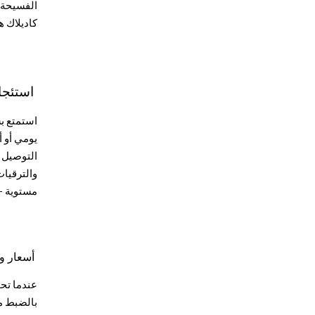
الفسيحة و
كاديلاك 
استئجار
استمتع ب
يومي أو أ
والترقيا
مستوية - 
أسعار و
عندما تحج