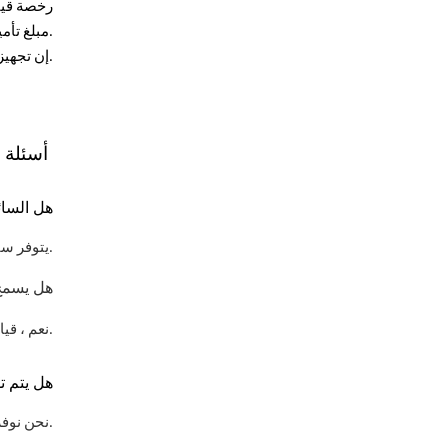
رخصة قيا
مبلغ تأمين إذا كان مطلوب للاستئجار.
إن تجهيز هذه المستندات يضمن حجزا سريعاً وسهلاً - حتى تتمكن من الانطلاق على الطريق بأناقة دون تأخير.
أسئلة و
هل السائ
يتوفر سائق محترف كميزة راقية. يمكنك طلب سائق لتوفير مزيد من الراحة.
هل يسمح 
نعم ، قيادتها داخل الإمارات العربية المتحدة مسموح بها ، لكن أعطنا تنبيهاً قبل الذهاب.
هل يتم ت
نحن نوفر كاديلاك بخزان وقود كامل ، ونطلب إرجاعها بنفس الطريقة بالمقابل.