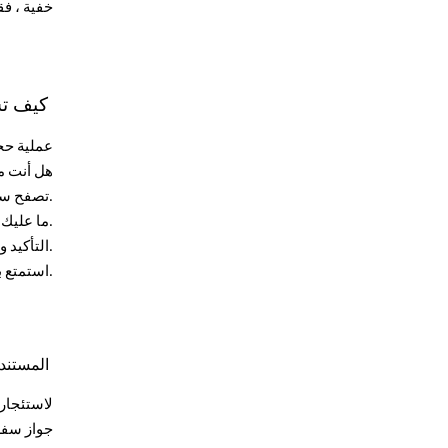
خفية ، فق
كيف تس
عملية حجز ب
هل أنت مس
تصفح سياراتنا الفاخرة عبر الإنترنت أو على واتساب واختر السيارة التي تناسب أسلوبك.
ما عليك سوى إرسال جواز سفر ساري المفعول أو بطاقة هوية إماراتية ورخصة قيادة صادرة في الإمارات العربية المتحدة أو دولية.
التأكيد والدفع: احجز في لحظة مع تحديثات التوفر في الوقت الفعلي.
استمتع بدعم الواتساب والتسليم السريع وتجربة سلسة من البداية إلى النهاية. سيارتك كاديلاك على بعد بضع نقرات فقط.
المستندا
لاستئجار
جواز سفر 