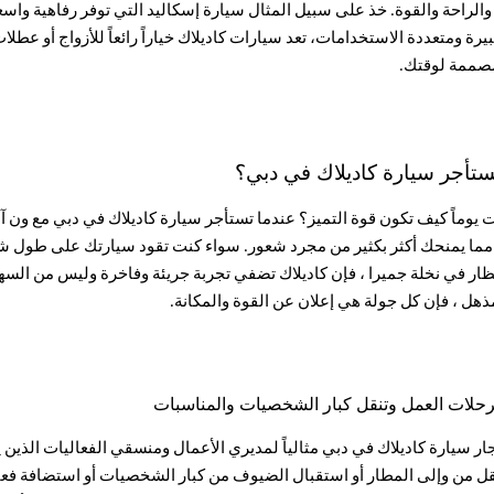
الراحة والقوة. خذ على سبيل المثال سيارة إسكاليد التي توفر رفاهية واسعة
يرة ومتعددة الاستخدامات، تعد سيارات كاديلاك خياراً رائعاً للأزواج أو عطل
مصممة لوقتك.
ستأجر سيارة كاديلاك في دبي؟
وماً كيف تكون قوة التميز؟ عندما تستأجر سيارة كاديلاك في دبي مع ون آ
 مما يمنحك أكثر بكثير من مجرد شعور. سواء كنت تقود سيارتك على طول شارع
ظار في نخلة جميرا ، فإن كاديلاك تضفي تجربة جريئة وفاخرة وليس من السه
هل ، فإن كل جولة هي إعلان عن القوة والمكانة.
رحلات العمل وتنقل كبار الشخصيات والمناسبات
ار سيارة كاديلاك في دبي مثالياً لمديري الأعمال ومنسقي الفعاليات الذين 
قل من وإلى المطار أو استقبال الضيوف من كبار الشخصيات أو استضافة فعا