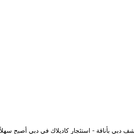
 دبي بأناقة - استئجار كاديلاك في دبي أصبح سهلاً