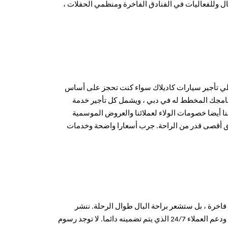
ال وللفعاليات في الفنادق الفاخرة ومنظمي الحفلات ،
ونلي تأجير سيارات كاديلاك سواء كنت تحجز على أساس
برنامجك المخطط له في دبي ، ويشمل كل تأجير خدمة
لمجاني إذا طلب ذلك ، التوصيل ، والتأمين ، والمساعدة على مدار 24/7. معنا أيضا خصومات الولاء لعملائنا والعروض الموسمية
قيق أقصى قدر من الراحة. جرب أسعارا واضحة وخدمات
فاخرة ، بل ستشعر براحة البال طوال الرحلة. ننشر
بالضبط ما ستدفعه ، جنباً إلى جنب مع التأمين القياسي والتوصيل المجاني داخل دبي ودعم العملاء 24/7 الذي يتم تضمينه دائما. لا توجد رسوم