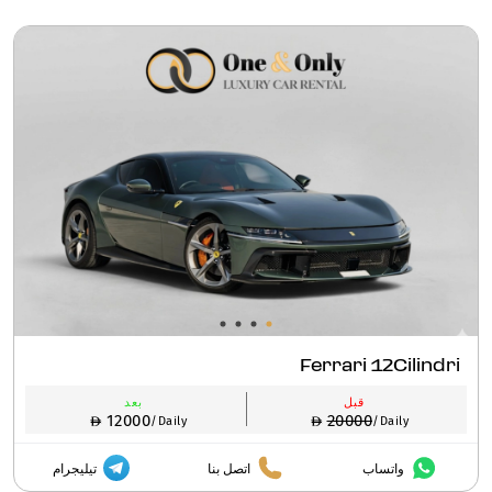
Ferrari 12Cilindri
قبل
بعد
12000
20000
/Daily
/Daily
واتساب
اتصل بنا
تيليجرام