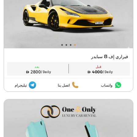
فيراري إف 8 سبايدر
قبل
بعد
2800
4000
/Daily
/Daily
واتساب
اتصل بنا
تيليجرام