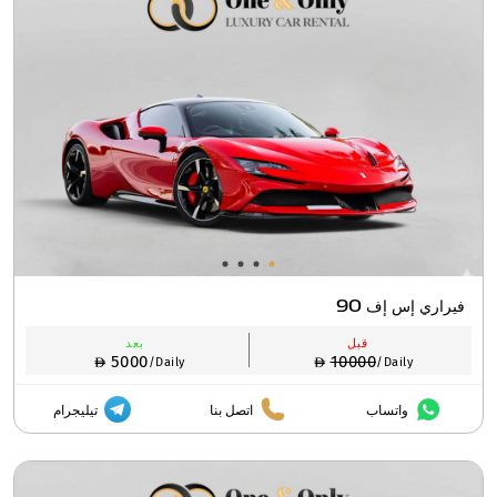
فيراري إس إف 90
قبل
بعد
5000
10000
/Daily
/Daily
واتساب
اتصل بنا
تيليجرام