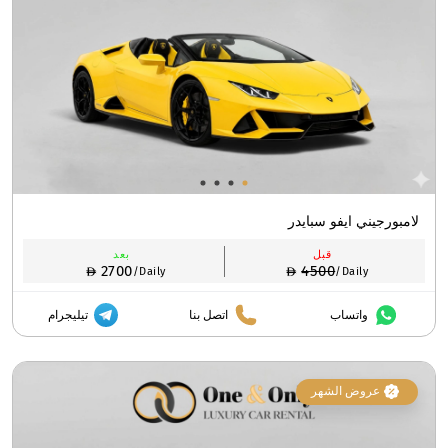
لامبورجيني ايفو سبايدر
قبل
بعد
2700
4500
/Daily
/Daily
واتساب
اتصل بنا
تيليجرام
عروض الشهر