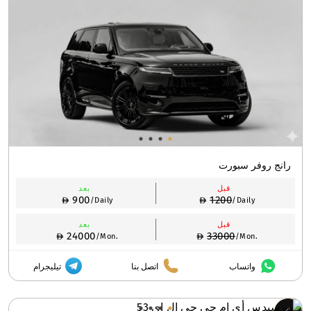
رانج روفر سبورت
قبل
بعد
900
1200
/Daily
/Daily
قبل
بعد
24000
33000
/Mon.
/Mon.
واتساب
اتصل بنا
تيليجرام