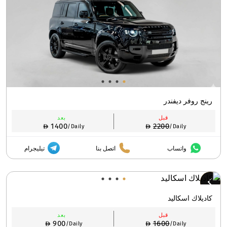
رينج روفر ديفندر
قبل
بعد
1400
2200
/Daily
/Daily
واتساب
اتصل بنا
تيليجرام
كاديلاك اسكاليد
قبل
بعد
900
1600
/Daily
/Daily