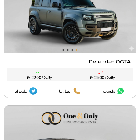
Defender OCTA
قبل
بعد
2200
2500
/Daily
/Daily
واتساب
اتصل بنا
تيليجرام