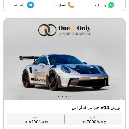
واتساب
اتصل بنا
تيليجرام
بورش 911 جي تي 3 آر إس
قبل
بعد
4200
7000
/Daily
/Daily