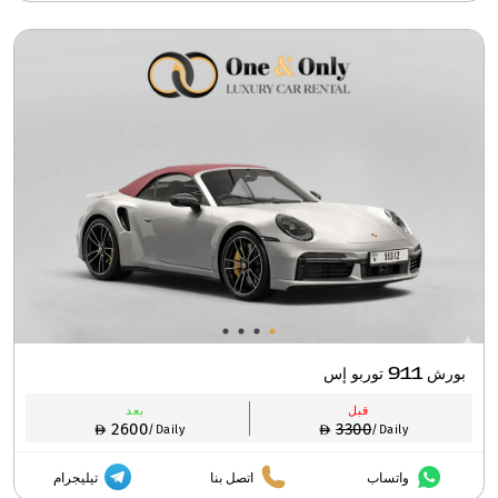
بورش 911 توربو إس
قبل
بعد
2600
3300
/Daily
/Daily
واتساب
اتصل بنا
تيليجرام