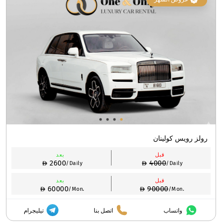
رولز رويس كولينان
قبل
بعد
2600
4000
/Daily
/Daily
قبل
بعد
60000
90000
/Mon.
/Mon.
واتساب
اتصل بنا
تيليجرام