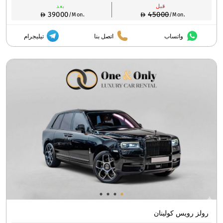
قبل
بعد
39000
45000
/Mon.
/Mon.
واتساب
اتصل بنا
تيليجرام
رولز رويس كولينان