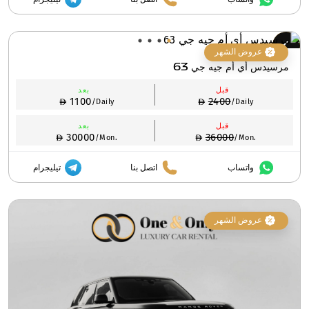
عروض الشهر
مرسيدس أي أم جيه جي 63
قبل
بعد
1100
2400
/Daily
/Daily
قبل
بعد
30000
36000
/Mon.
/Mon.
واتساب
اتصل بنا
تيليجرام
عروض الشهر