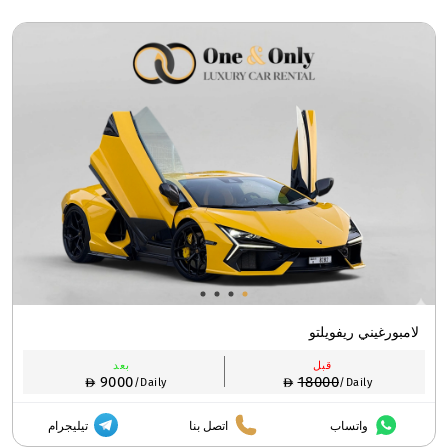
لامبورغيني ريفويلتو
قبل
بعد
9000
18000
/Daily
/Daily
واتساب
اتصل بنا
تيليجرام