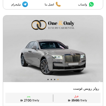
واتساب
اتصل بنا
تيليجرام
رولز رويس غوست
قبل
بعد
2700
3500
/Daily
/Daily