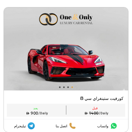
كورفيت ستينغراي سي 8
قبل
بعد
900
1400
/Daily
/Daily
واتساب
اتصل بنا
تيليجرام