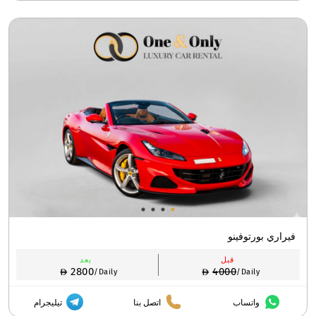
فيراري بورتوفينو
قبل
بعد
2800
4000
/Daily
/Daily
واتساب
اتصل بنا
تيليجرام