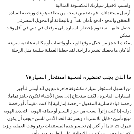
واتسب لاختيار سيارتك المكشوفة المثالية.
أرسل مستنداتك - قم بتضمين نسخة من بطاقة هويتك ورخصة القيادة.
التحقق والدفع - ادفع بأمان نقداً أو بالبطاقة أو التحويل المصرفي.
احصل عليها - سنقوم بإحضار السيارة إلى موقعك في دبي في أقل وقت
ممكن.
يمكنك الحجز من خلال موقع الويب أو واتساب أو مكالمة هاتفية سريعة -
أيا كان ما يجعلك تشعر بالراحة. لقد جعلنا العملية سلسة مثل الرحلة.
ما الذي يجب تحضيره لعملية استئجار السيارة؟
من السهل استئجار سيارة مكشوفة فاخرة مع ون آند أونلي لتأجير
السيارات الفاخرة ، لكنك ستحتاج إلى بعض الأشياء لتكون جاهز تماماً:
رخصة قيادة سارية المفعول - رخصة إماراتية إذا كنت مقيماً ، أو رخصة
دولية إذا كنت زائراً. نسخة من جواز السفر أو بطاقة الهوية - لتحديد الهوية.
مبلغ تأمين - قابل للاسترداد وبسرعة. الحد الأدنى للسن - يجب أن يكون
عمرك 21 عاما أو أكثر. إن تحضير هذه المستندات يوفر وقت العملية ويزيد
كفاءتها - حتى تتمكن من الانطلاق على الطريق دون تأخير.