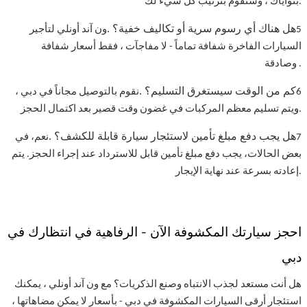
بنواياك ، وسنقوم بترتيب كل شيء لك.
. هل هناك أي رسوم سرية أو تكاليف خفية؟
5
ون آند أونلي لتأجير
السيارات الفاخرة شفافة تماماً - لا مفاجآت ، فقط أسعار شفافة
وصادقة.
. كم من الوقت سيستغرق التسليم؟
6
نقوم بالتوصيل مجاناً في دبي ،
ويتم تسليم معظم المركبات في غضون وقت قصير بعد اكتمال الحجز.
. هل يجب دفع مبلغ تأمين لاستئجار سيارة قابلة للكشف؟
7
نعم، في
بعض الحالات، يجب دفع مبلغ تأمين قابل للاسترداد عند إجراء الحجز. يتم
إعادته بسرعة عند نهاية الإيجار.
احجز سيارتك المكشوفة الآن - الرفاهية في انتظارك في
دبي
هل أنت مستعد لجذب الانتباه وصنع الذكريات؟ مع ون آند أونلي ، يمكنك
استئجار أرقى السيارات المكشوفة في دبي - بأسعار لا يمكن مضاهاتها ،