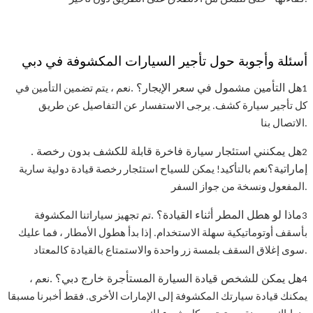
أسئلة وأجوبة حول تأجير السيارات المكشوفة في دبي
. هل التأمين مشمول في سعر الإيجار؟
1
نعم ، يتم تضمين التأمين في
كل تأجير سيارة كشف. يرجى الاستفسار عن التفاصيل عن طريق
الاتصال بنا.
. هل يمكنني استئجار سيارة فاخرة قابلة للكشف بدون رخصة
2
إماراتية؟
نعم بالتأكيد! يمكن للسياح استئجار رخصة قيادة دولية سارية
المفعول ونسخة من جواز السفر.
. ماذا لو هطل المطر أثناء القيادة؟
3
تم تجهيز سياراتنا المكشوفة
بأسقف أوتوماتيكية سهلة الاستخدام. إذا بدأ هطول الأمطار ، فما عليك
سوى إغلاق السقف بلمسة زر واحدة والاستمتاع بالقيادة كالمعتاد.
. هل يمكن للشخص قيادة السيارة المستأجرة خارج دبي؟
4
نعم ،
يمكنك قيادة سيارتك المكشوفة إلى الإمارات الأخرى. فقط أخبرنا مسبقا