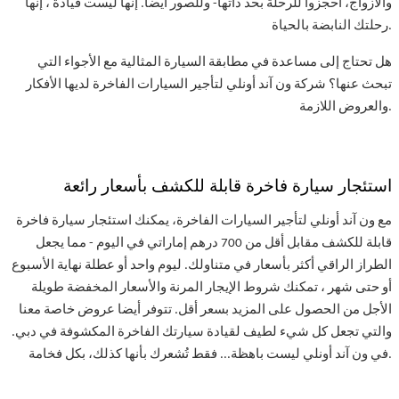
والأزواج، احجزوا للرحلة بحد ذاتها- وللصور أيضاً. إنها ليست قيادة ، إنها
رحلتك النابضة بالحياة.
هل تحتاج إلى مساعدة في مطابقة السيارة المثالية مع الأجواء التي
تبحث عنها؟ شركة ون آند أونلي لتأجير السيارات الفاخرة لديها الأفكار
والعروض اللازمة.
استئجار سيارة فاخرة قابلة للكشف بأسعار رائعة
مع ون آند أونلي لتأجير السيارات الفاخرة، يمكنك استئجار سيارة فاخرة
قابلة للكشف مقابل أقل من 700 درهم إماراتي في اليوم - مما يجعل
الطراز الراقي أكثر بأسعار في متناولك. ليوم واحد أو عطلة نهاية الأسبوع
أو حتى شهر ، تمكنك شروط الإيجار المرنة والأسعار المخفضة طويلة
الأجل من الحصول على المزيد بسعر أقل. تتوفر أيضا عروض خاصة معنا
والتي تجعل كل شيء لطيف لقيادة سيارتك الفاخرة المكشوفة في دبي.
في ون آند أونلي ليست باهظة... فقط تُشعرك بأنها كذلك، بكل فخامة.