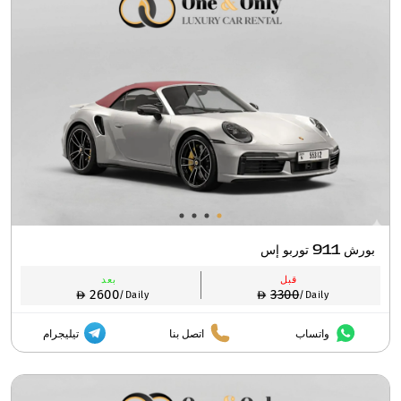
بورش 911 توربو إس
قبل
بعد
2600
3300
/Daily
/Daily
واتساب
اتصل بنا
تيليجرام