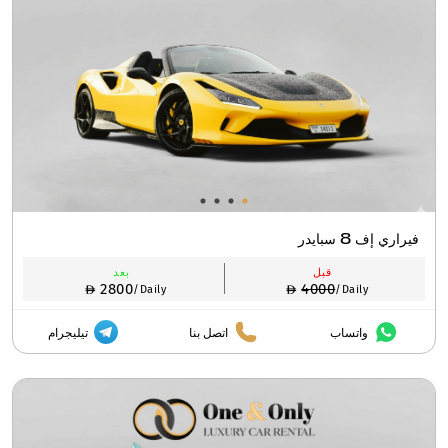
فيراري إف 8 سبايدر
قبل
بعد
2800
4000
/Daily
/Daily
واتساب
اتصل بنا
تيليجرام