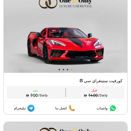
كورفيت ستينغراي سي 8
قبل
بعد
900
1400
/Daily
/Daily
واتساب
اتصل بنا
تيليجرام