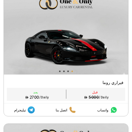
فيراري روما
قبل
بعد
2700
5000
/Daily
/Daily
واتساب
اتصل بنا
تيليجرام