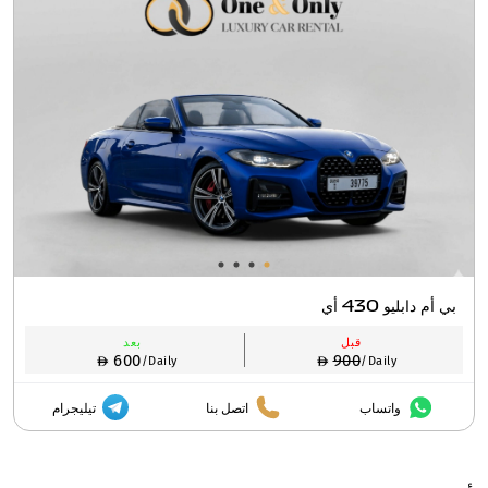
بي أم دابليو 430 أي
قبل
بعد
600
900
/Daily
/Daily
واتساب
اتصل بنا
تيليجرام