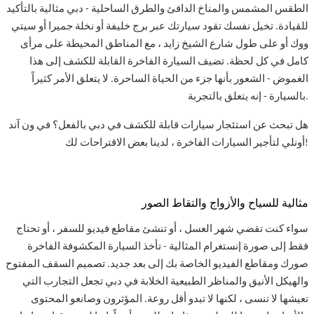
الطقس المشمس والمناخ الدافئ والطرق الساحلية - دبي مثالية بالتأكيد
للقيادة. تخيل نفسك تقود سيارتك عبر برج خليفة أو نخلة جميرا أو سيتي
ووك أو على طول شارع الشيخ زايد ، مع المناطق المحيطة على مرأى
كامل في كل لحظة. تضيف السيارة الفاخرة القابلة للكشف إلى هذا
الغموض - الشعور بأنها جزء من الحياة الساحرة. لا يتعلق الأمر كثيراً
بالسيارة - إنه يتعلق بالتجربة.
هل تبحث عن استئجار سيارات قابلة للكشف في دبي بالفعل؟ في ون آند
أونلي لتأجير السيارات الفاخرة ، لدينا بعض الاقتراحات لك!
مثالية للسياح والأزواج والتقاط الصور
سواء كنت تقضي شهر العسل ، أو تنشئ مقاطع فيديو للسفر ، أو تحتاج
فقط إلى صورة إنستغرام المثالية - تأخذ السيارة المكشوفة الفاخرة
صورك ومقاطع الفيديو الخاصة بك إلى بعد جديد. تصميم السقف المفتوح
والهيكل الأنيق والمناظر الطبيعية الخلابة في دبي تجعل التجارب التي
تعيشها لا تنسى ، لكنها لا تبدو أقل روعة. المؤثرون وصانعو المحتوى