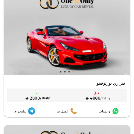
فيراري بورتوفينو
قبل
بعد
2800
4000
/Daily
/Daily
واتساب
اتصل بنا
تيليجرام