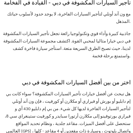
تأجير السيارات المكشوفة في دبي - القيادة في الفخامة
مع ون آند أونلي لتأجير السيارات الفاخرة، لا يوجد حدود لأسلوب حياتك
المذهل.
جاذبية كبيرة وأداء قوي وتكنولوجيا رائعة تجعل تأجير السيارات المكشوفة
في دبي خيارا مثاليا لمحبي القوة. اكتشف مجموعة السيارات المكشوفة
لدينا، حيث تصبح الطرق السريعة متعة. استأجر سيارة فاخرة كشف
واستمتع برحلة فخمة.
اختر من بين أفضل السيارات المكشوفة في دبي
هل تبحث عن أفضل خيارات تأجير السيارات المكشوفة؟ سواء كانت بي
إم دابليو أو بورش أو فيراري أو مكلارن أو كورفيت ، فإن ون آند أونلي
لتأجير السيارات الفاخرة لديها كل شيء. من بي إم دابليو 430 أي و
فيراري بورتوفينو إلى مكلارن أرتورا سبايدر و كورفيت ستينغراي سي 8،
ستحصل على أفضل الميزات. مقاعد جلدية ، ونظام تحديد المواقع
العالمي (GPS) ، واتصال بلوتوث ، وسيارة ذات مقعدين أو 4 مقاعد - كلها