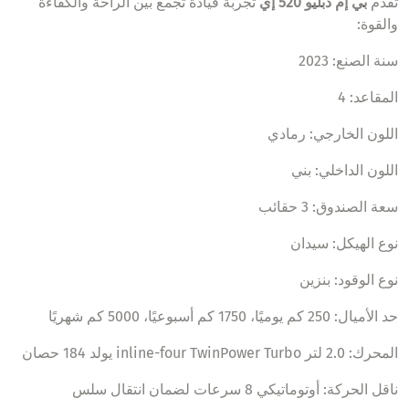
تقدم
بي إم دبليو 520 إي
تجربة قيادة تجمع بين الراحة والكفاءة
والقوة:
سنة الصنع: 2023
المقاعد: 4
اللون الخارجي: رمادي
اللون الداخلي: بني
سعة الصندوق: 3 حقائب
نوع الهيكل: سيدان
نوع الوقود: بنزين
حد الأميال: 250 كم يوميًا، 1750 كم أسبوعيًا، 5000 كم شهريًا
المحرك: 2.0 لتر inline-four TwinPower Turbo يولد 184 حصان
ناقل الحركة: أوتوماتيكي 8 سرعات لضمان انتقال سلس