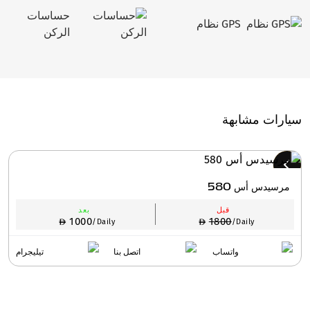
حساسات
GPS نظام
الركن
سيارات مشابهة
مرسيدس أس 580
قبل
بعد
1000
1800
/Daily
/Daily
واتساب
اتصل بنا
تيليجرام