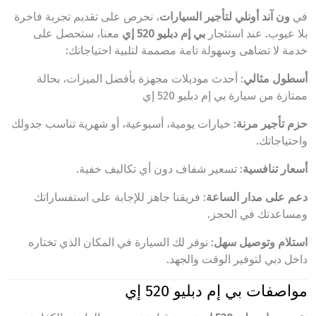
في
ون آند أونلي لتأجير السيارات
، نحرص على تقديم تجربة فاخرة
بلا عيوب. عند استئجار
بي إم دبليو 520 إي
معنا، ستحصل على
خدمة لا تضاهى وسهولة تامة مصممة لتلبية احتياجاتك:
أسطول مثالي
: أحدث موديلات مجهزة بأفضل الميزات، بحالة
ممتازة من سيارة بي إم دبليو 520 إي
حزم تأجير مرنة
: خيارات يومية، أسبوعية، أو شهرية تناسب جدولك
واحتياجاتك.
أسعار تنافسية
: تسعير شفاف دون أي تكاليف خفية.
دعم على مدار الساعة
: فريقنا جاهز للإجابة على استفساراتك
ومساعدتك في الحجز.
استلام وتوصيل سهل
: نوفر لك السيارة في المكان الذي تختاره
داخل دبي لتوفير الوقت والجهد.
مواصفات بي إم دبليو 520 إي