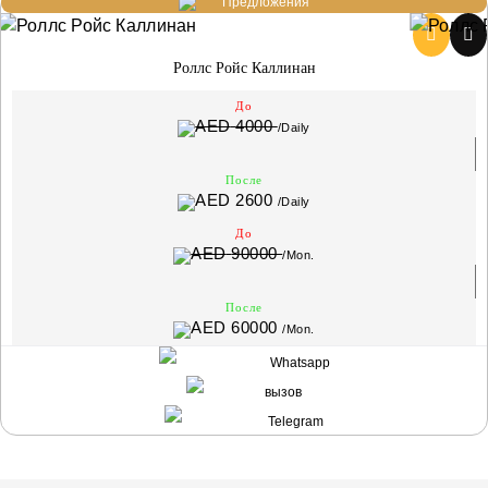
Предложения
Роллс Ройс Каллинан
До
4000
/Daily
После
2600
/Daily
До
90000
/Mon.
После
60000
/Mon.
Whatsapp
вызов
Telegram