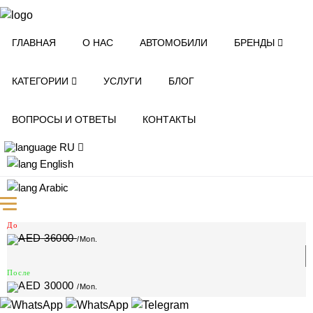
ГЛАВНАЯ
О НАС
АВТОМОБИЛИ
БРЕНДЫ
Главная
>
Аренда Mercedes в Дубае
>
Mercedes AMG G63
КАТЕГОРИИ
УСЛУГИ
БЛОГ
2023 Mercedes AMG G63
Аренда Mercedes в Дубае
ВОПРОСЫ И ОТВЕТЫ
КОНТАКТЫ
До
RU
1800
/Daily
English
Arabic
После
1100
/Daily
До
36000
/Mon.
После
30000
/Mon.