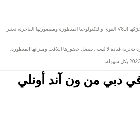
تشتهر هذه السيارة الدفع رباعي الفاخرة بتصميمها الأيقوني وأدائها الذي لا يُضاهى، إذ تجمع بمهارة بين القدرات القوية والأناقة الراقية. بفضل محرّكها الـV8 القوي والتكنولوجيا المتطورة ومقصورتها الفاخرة، تعتبر
بتجربة قيادة لا تُنسى بفضل حضورها اللافت وميزاتها المتطورة.
ذا تستأجر مرسيدس أي إم جي جي 63 موديل 2023 في دبي من ون آند أونلي