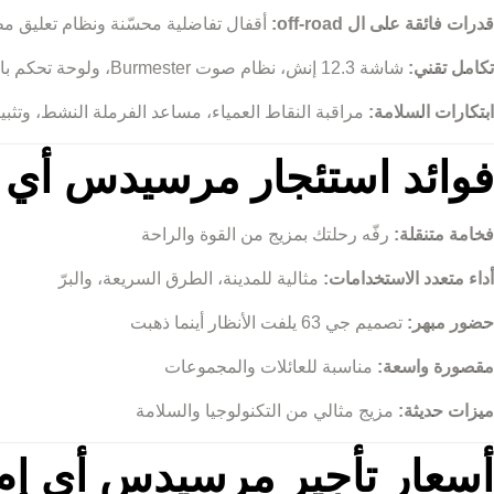
قدرات فائقة على ال off-road:
أقفال تفاضلية محسّنة ونظام تعليق مط
تكامل تقني:
شاشة 12.3 إنش، نظام صوت Burmester، ولوحة تحكم باللمس
ابتكارات السلامة:
مراقبة النقاط العمياء، مساعد الفرملة النشط، وت
فوائد استئجار مرسيدس أي إم جي جي 63 مو
فخامة متنقلة:
رفّه رحلتك بمزيج من القوة والراحة
أداء متعدد الاستخدامات:
مثالية للمدينة، الطرق السريعة، والبرّ
حضور مبهر:
تصميم جي 63 يلفت الأنظار أينما ذهبت
مقصورة واسعة:
مناسبة للعائلات والمجموعات
ميزات حديثة:
مزيج مثالي من التكنولوجيا والسلامة
أسعار تأجير مرسيدس أي إم جي جي 63 مودي