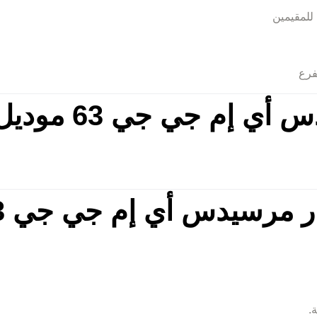
للمقيمين
فرع
جي 63 موديل 2023 في دبي
مرسيدس أي إم جي جي 63 2023
.