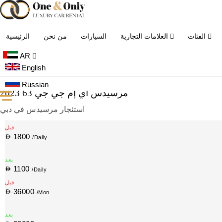
الفئات
العلامات التجارية
السيارات
من نحن
الرئيسية
AR
English
الرئيسية
<
استئجار مرسيدس في دبي
<
مرسيدس أي إم جي جي 63
Russian
2023 مرسيدس أي إم جي جي 63
استئجار مرسيدس في دبي
قبل
1800
/Daily
بعد
1100
/Daily
قبل
36000
/Mon.
بعد