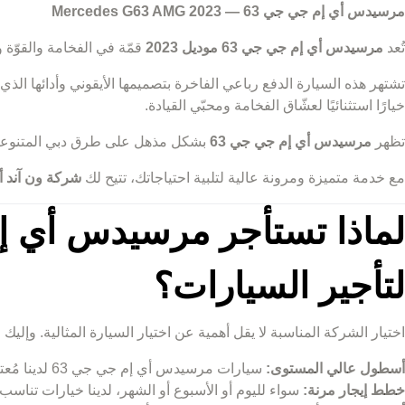
مرسيدس أي إم جي جي 63 — Mercedes G63 AMG 2023
تُعد
مرسيدس أي إم جي جي 63 موديل 2023
قمّة في الفخامة والقوّة 
خيارًا استثنائيًا لعشّاق الفخامة ومحبّي القيادة.
تظهر
مرسيدس أي إم جي جي 63
بشكل مذهل على طرق دبي المتنوعة، من
مع خدمة متميزة ومرونة عالية لتلبية احتياجاتك، تتيح لك
شركة ون آند أو
لتأجير السيارات؟
اختيار الشركة المناسبة لا يقل أهمية عن اختيار السيارة المثالية. وإليك ل
أسطول عالي المستوى:
سيارات مرسيدس أي إم جي جي 63 لدينا مُعتنى بها بعناية لضمان الأداء والجمال المثالي.
خطط إيجار مرنة:
سواء لليوم أو الأسبوع أو الشهر، لدينا خيارات تناسب 