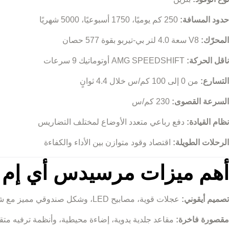
حدود المسافة:
250 كم يوميًا، 1750 أسبوعيًا، 5000 شهريًا
المحرّك:
V8 سعة 4.0 لتر بي-تيربو بقوة 577 حصان
ناقل الحركة:
AMG SPEEDSHIFT أوتوماتيك 9 سرعات
التسارع:
من 0 إلى 100 كم/س خلال 4.4 ثوانٍ
السرعة القصوى:
230 كم/س
نظام القيادة:
دفع رباعي متعدد الأوضاع لمختلف التضاريس
الرحلات الطويلة:
اقتصاد وقود متوازن بين الأداء والكفاءة
أهم ميزات مرسيدس أي إم جي جي 63 
تصميم أيقوني:
عجلات قوية، مصابيح LED، وشكل صندوقي مميز مع شبك AMG الرياضي
مقصورة فاخرة:
مقاعد جلدية يدوية، إضاءة محيطية، وأنظمة ترفيه متق