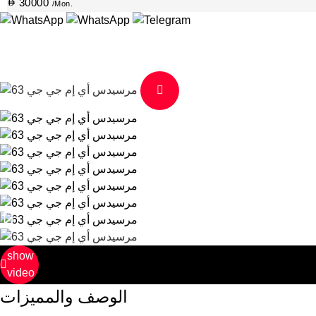
30000
/Mon.
show
video
الوصف والمميزات