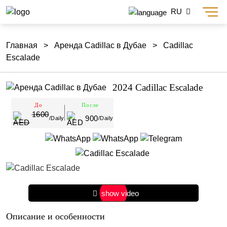
RU
Главная
>
Аренда Cadillac в Дубае
>
Cadillac
Escalade
2024 Cadillac Escalade
До
После
1600
900
/Daily
/Daily
show video
Описание и особенности