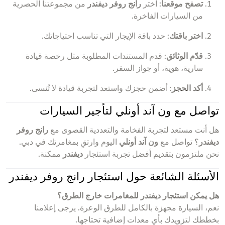
تصفح موقعنا
: اختر
رانج روفر ديفندر
من مجموعتنا الحصرية
من السيارات الفاخرة.
اختر باقتك
: حدد باقة الإيجار التي تناسب احتياجاتك.
قدّم الوثائق
: قدم المستندات المطلوبة مثل رخصة قيادة
سارية، هوية، أو جواز السفر.
أكد الحجز
: أضمن حجزك واستعد لتجربة قيادة لا تُنسى.
تواصل مع ون آند أونلي لتأجير السيارات
هل أنت مستعد لتجربة الفخامة والتعددية القصوى مع
رانج روفر
ديفندر
؟ تواصل مع
ون آند أونلي
اليوم وارتقِ بمغامرتك في دبي.
نحن ملتزمون بتقديم أفضل تجربة استئجار
ديفندر
ممكنة.
الأسئلة الشائعة حول استئجار رانج روفر ديفندر
هل يمكن استئجار ديفندر للمغامرات خارج الطرق؟
نعم، السيارة مجهزة بالكامل للطرق الوعرة. يرجى إعلامنا
بخططك لتزويدك بأي معدات إضافية تحتاجها.