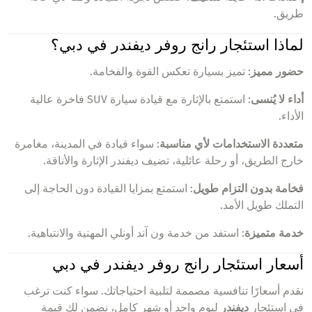
طريق.
لماذا استئجار رانج روفر ديفندر في دبي؟
حضور مميز
: تميز بسيارة تعكس القوة والفخامة.
أداء لا يُنسى
: استمتع بالإثارة مع قيادة سيارة SUV فاخرة عالية
الأداء.
متعددة الاستخدامات لأي مناسبة
: سواء قيادة في المدينة، مغامرة
خارج الطريق، أو رحلة عائلية، تضيف ديفندر الإثارة والأناقة.
فخامة بدون التزام طويل
: استمتع بمزايا القيادة دون الحاجة إلى
التملك طويل الأمد.
خدمة متميزة
: استفد من خدمة ون آند أونلي المهنية والانتباهية.
أسعار استئجار رانج روفر ديفندر في دبي
نقدم أسعارًا تنافسية مصممة لتلبية احتياجاتك. سواء كنت ترغب
في استئجار
ديفندر
ليوم واحد أو شهر كامل، نضمن لك قيمة