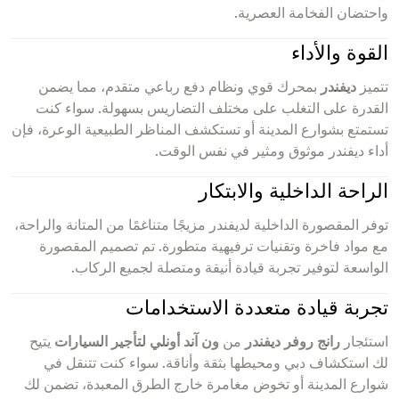
واحتضان الفخامة العصرية.
القوة والأداء
تتميز
ديفندر
بمحرك قوي ونظام دفع رباعي متقدم، مما يضمن
القدرة على التغلب على مختلف التضاريس بسهولة. سواء كنت
تستمتع بشوارع المدينة أو تستكشف المناظر الطبيعية الوعرة، فإن
أداء ديفندر موثوق ومثير في نفس الوقت.
الراحة الداخلية والابتكار
توفر المقصورة الداخلية لديفندر مزيجًا متناغمًا من المتانة والراحة،
مع مواد فاخرة وتقنيات ترفيهية متطورة. تم تصميم المقصورة
الواسعة لتوفير تجربة قيادة أنيقة ومتصلة لجميع الركاب.
تجربة قيادة متعددة الاستخدامات
استئجار
رانج روفر ديفندر
من
ون آند أونلي لتأجير السيارات
يتيح
لك استكشاف دبي ومحيطها بثقة وأناقة. سواء كنت تتنقل في
شوارع المدينة أو تخوض مغامرة خارج الطرق المعبدة، تضمن لك