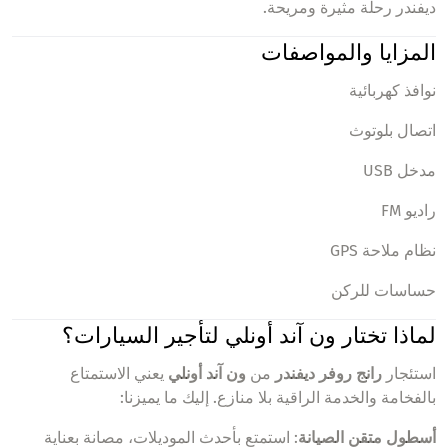
ديفندر رحلة مثيرة ومريحة.
المزايا والمواصفات
نوافذ كهربائية
اتصال بلوتوث
مدخل USB
راديو FM
نظام ملاحة GPS
حساسات للركن
لماذا تختار ون آند أونلي لتأجير السيارات؟
استئجار
رانج روفر ديفندر
من
ون آند أونلي
يعني الاستمتاع
بالفخامة والخدمة الراقية بلا منازع. إليك ما يميزنا:
أسطول متقن الصيانة
: استمتع بأحدث الموديلات، مصانة بعناية