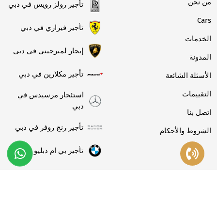
من نحن
تأجير رولز رويس في دبي
Cars
تأجير فيراري في دبي
الخدمات
إيجار لمبرجيني في دبي
المدونة
تأجير مكلارين في دبي
الأسئلة الشائعة
التقييمات
استئجار مرسيدس في
دبي
اتصل بنا
تأجير رنج روفر في دبي
الشروط والأحكام
تأجير بي ام دبليو دبي
الدعم
+971 56 997 0781