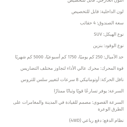
اللون الخارجي: قابل للتخصيص
لون الداخلية: قابل للتخصيص
سعة الصندوق: 4 حقائب
نوع الهيكل: SUV
نوع الوقود: بنزين
حد الأميال: 250 كم يوميًا، 1750 كم أسبوعيًا، 5000 كم شهريًا
قوة المحرك: محرك عالي الأداء لتجاوز مختلف التضاريس
ناقل الحركة: أوتوماتيكي 8 سرعات لتغيير سلس للتروس
السرعة: يوفر تسارعًا قويًا وثباتًا ممتازًا
السرعة القصوى: مصمم للقيادة في المدينة والمغامرات على
الطرق الوعرة
نظام الدفع: دفع رباعي (4WD)