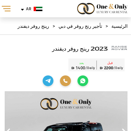
AR
الرئيسية
<
تأجير رنج روفر في دبي
<
رينج روفر ديفندر
2023 رينج روفر ديفندر
قبل
بعد
1400
2200
/Daily
/Daily