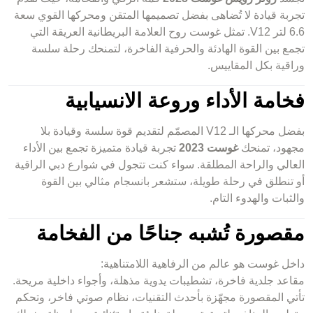
تجربة قيادة لا تُضاهى بفضل تصميمها المتقن ومحركها القوي سعة
6.6 لتر V12. تمثل غوست روح العلامة البريطانية العريقة التي
تجمع بين القوة الهادئة والحرفية الفاخرة، لتمنحك رحلة سلسة
وراقية بكل المقاييس.
فخامة الأداء وروعة الانسيابية
بفضل محركها الـ V12 المصمّم لتقديم قوة سلسة وقيادة بلا
مجهود، تمنحك
غوست 2023
تجربة قيادة متميزة تجمع بين الأداء
العالي والراحة المطلقة. سواء كنت تتجول في شوارع دبي الراقية
أو تنطلق في رحلة طويلة، ستشعر بانسجام مثالي بين القوة
والثبات والهدوء التام.
مقصورة تُشبه جناحًا من الفخامة
داخل غوست هو عالم من الرفاهية اللامتناهية:
مقاعد جلدية فاخرة، تشطيبات يدوية مذهلة، وأجواء داخلية مريحة.
تأتي المقصورة مجهّزة بأحدث التقنيات، نظام صوتي فاخر، وتحكم