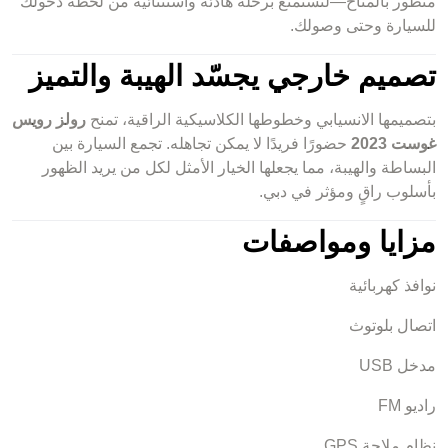
متطور بالمناخ—لتستمتع برحلة هادئة واستثنائية من لحظة دخولك
للسيارة وحتى وصولك.
تصميم خارجي يجسّد الهيبة والتميز
بتصميمها الانسيابي وخطوطها الكلاسيكية الراقية، تمنح
رولز رويس
غوست 2023
حضورًا فريدًا لا يمكن تجاهله. تجمع السيارة بين
البساطة والهيبة، مما يجعلها الخيار الأمثل لكل من يريد الظهور
بأسلوب راقٍ ومؤثر في دبي.
مزايا ومواصفات
نوافذ كهربائية
اتصال بلوتوث
مدخل USB
راديو FM
نظام ملاحة GPS