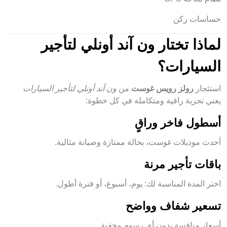
حساسات ركن
لماذا تختار ون آند أونلي لتأجير
السيارات؟
استئجار
رولز رويس غوست
من
ون آند أونلي لتأجير السيارات
يعني تجربة راقية ومتكاملة في كل خطوة:
أسطول فاخر وراقٍ
أحدث موديلات غوست، بحالة ممتازة وصيانة مثالية.
باقات تأجير مرنة
اختر المدة المناسبة لك: يوم، أسبوع، أو فترة أطول.
تسعير شفاف وواضح
أسعار منافسة بدون أي رسوم مخفية.