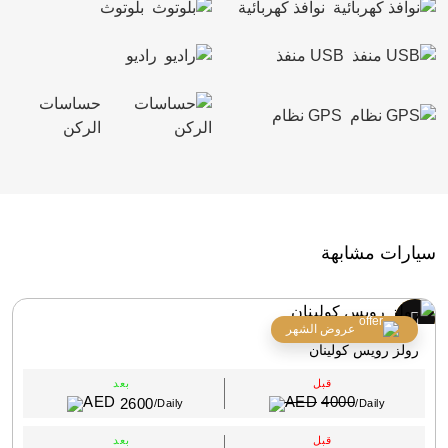
نوافذ كهربائية
بلوتوث
USB منفذ
راديو
حساسات
GPS نظام
الركن
سيارات مشابهة
عروض الشهر
رولز رويس كولينان
قبل
بعد
4000
2600
/Daily
/Daily
قبل
بعد