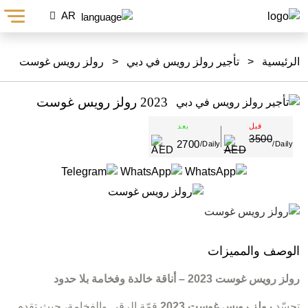
AR
الرئيسية
<
تأجير رولز رويس في دبي
<
رولز رويس غوست
2023 رولز رويس غوست
قبل
بعد
3500
2700
/Daily
/Daily
الوصف والمميزات
رولز رويس غوست 2023 – أناقة خالدة وفخامة بلا حدود
تجسّد
رولز رويس غوست 2023
قمّة الرقي والفخامة، حيث تقدم