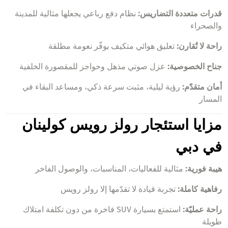
قدرات متعددة التضاريس:
نظام دفع رباعي يجعلها مثالية للمدينة
والصحراء
راحة لا تُقارن:
تعليق هوائي متكيف يوفّر نعومة مطلقة
جناح الخصوصية:
عزل صوتي مذهل وحواجز للمقصورة الخلفية
أمان متقدّم:
رؤية ليلية، مثبت سرعة ذكي، ومساعد البقاء في
المسار
مزايا استئجار رولز رويس كولينان
في دبي
هيبة فورية:
مثالية للفعاليات، المناسبات، والوصول الفاخر
رفاهية كاملة:
تجربة قيادة لا تقدّمها إلا رولز رويس
راحة عمليّة:
استمتع بسيارة SUV فاخرة من دون تكلفة امتلاك
طويلة