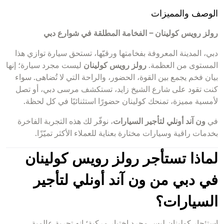
الوصف والمميزات
رولز رويس كولينان – الفخامة المطلقة في شوارع دبي
دبي، المدينة المعروفة بفخامتها ورقيّها، تستحق سيارة توازي هذا
المستوى من العظمة.
رولز رويس كولينان
ليست مجرد سيارة؛ إنها
بيان فخم يجمع بين القوة، الحضور، والراحة التي لا تُضاهى. سواء
كنت تقود على شارع الشيخ زايد، تستكشف مرسى دبي، أو تصل
لأمسية مميزة، تمنحك كولينان حضورًا استثنائيًا في كل لحظة.
في
ون آند أونلي لتأجير السيارات
، نوفّر لك هذه التجربة الفاخرة
بخدمات راقية وسيارات مختارة بعناية للعملاء الأكثر تميّزًا.
لماذا تستأجر رولز رويس كولينان
في دبي من ون آند أونلي لتأجير
السيارات؟
استئجار كولينان ليس مجرد اختيار مركبة؛ إنه تجربة عالمية