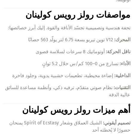
مواصفات رولز رويس كولينان
تحفة هندسية وتصميمية تجسّد الأناقة والقوة. إليك أبرز خصائصها:
المحرك:
V12 توين تيربو بسعة 6.75 لتر يولّد 563 حصانًا
ناقل الحركة:
أوتوماتيك 8 سرعات لسلاسة قصوى
الأداء:
تسارع من 0–100 كم/س خلال 5.2 ثوانٍ
الداخلية:
إضاءة محيطية، تطعيمات خشبية يدوية، وجلود فاخرة
التقنيات:
نظام صوتي متقدّم، ترفيه ذكي، وأنظمة مساعدة للسائق
عالية الدقة
أهم ميزات رولز رويس كولينان
تصميم أيقوني:
الشبك العملاق وشعار Spirit of Ecstasy يمنحان
حضورًا لا يُخطئه أحد